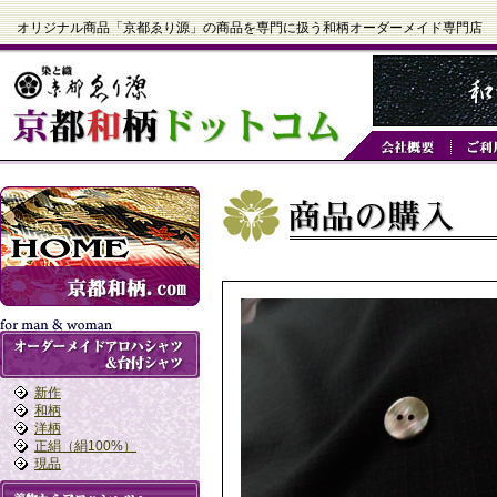
オリジナル商品「京都ゑり源」の商品を専門に扱う和柄オーダーメイド専門店
新作
和柄
洋柄
正絹（絹100%）
現品