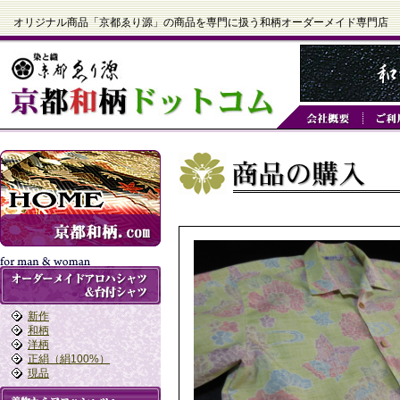
オリジナル商品「京都ゑり源」の商品を専門に扱う和柄オーダーメイド専門店
新作
和柄
洋柄
正絹（絹100%）
現品