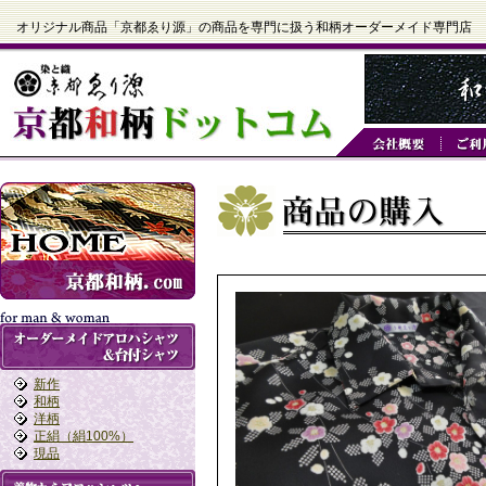
オリジナル商品「京都ゑり源」の商品を専門に扱う和柄オーダーメイド専門店
新作
和柄
洋柄
正絹（絹100%）
現品