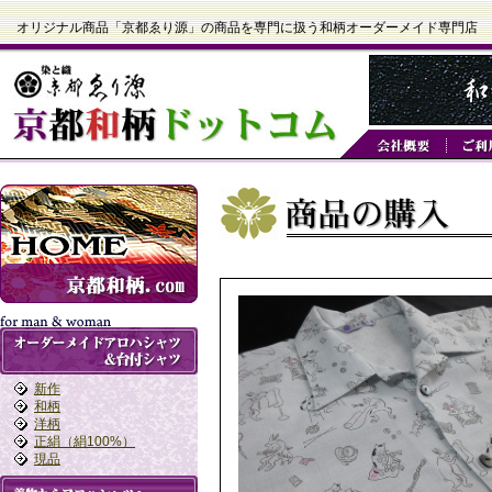
オリジナル商品「京都ゑり源」の商品を専門に扱う和柄オーダーメイド専門店
新作
和柄
洋柄
正絹（絹100%）
現品