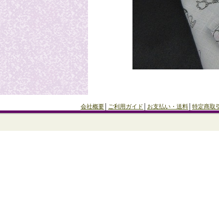
会社概要
│
ご利用ガイド
│
お支払い・送料
│
特定商取