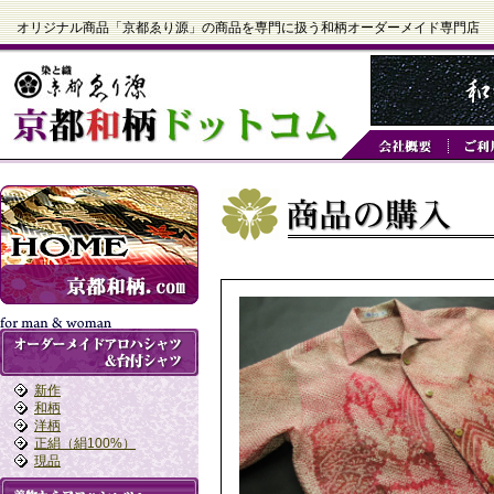
オリジナル商品「京都ゑり源」の商品を専門に扱う和柄オーダーメイド専門店
新作
和柄
洋柄
正絹（絹100%）
現品