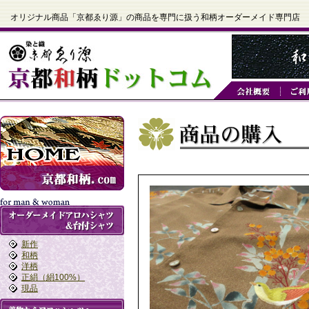
オリジナル商品「京都ゑり源」の商品を専門に扱う和柄オーダーメイド専門店
新作
和柄
洋柄
正絹（絹100%）
現品