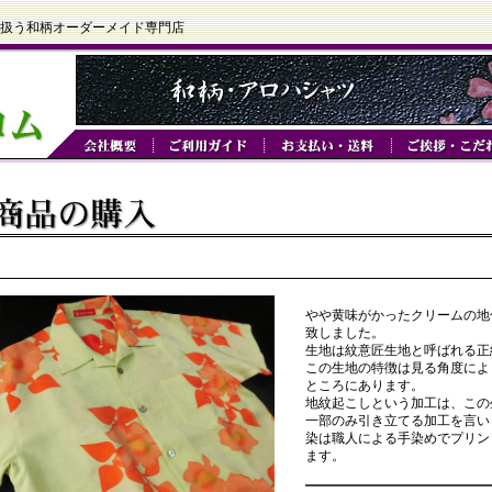
扱う和柄オーダーメイド専門店
やや黄味がかったクリームの地
致しました。
生地は紋意匠生地と呼ばれる正絹
この生地の特徴は見る角度によ
ところにあります。
地紋起こしという加工は、この
一部のみ引き立てる加工を言い
染は職人による手染めでプリン
ます。