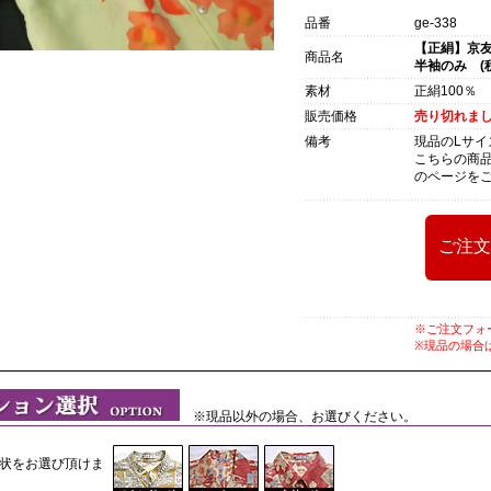
品番
ge-338
【正絹】京友
商品名
半袖のみ (税
素材
正絹100％
販売価格
売り切れまし
備考
現品のLサイ
こちらの商
のページを
※ご注文フォ
※現品の場合
※現品以外の場合、お選びください。
状をお選び頂けま