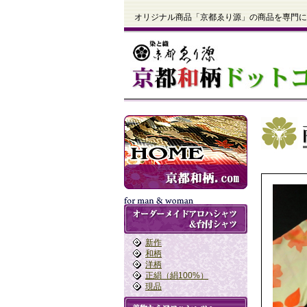
オリジナル商品「京都ゑり源」の商品を専門に
新作
和柄
洋柄
正絹（絹100%）
現品