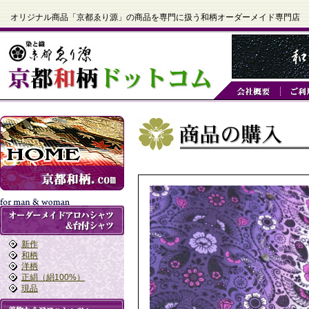
オリジナル商品「京都ゑり源」の商品を専門に扱う和柄オーダーメイド専門店
新作
和柄
洋柄
正絹（絹100%）
現品