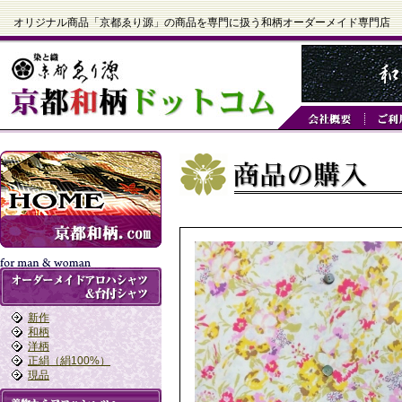
オリジナル商品「京都ゑり源」の商品を専門に扱う和柄オーダーメイド専門店
新作
和柄
洋柄
正絹（絹100%）
現品