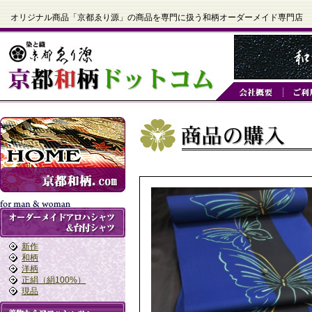
オリジナル商品「京都ゑり源」の商品を専門に扱う和柄オーダーメイド専門店
新作
和柄
洋柄
正絹（絹100%）
現品