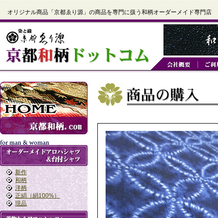
オリジナル商品「京都ゑり源」の商品を専門に扱う和柄オーダーメイド専門店
新作
和柄
洋柄
正絹（絹100%）
現品