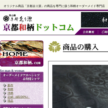
オリジナル商品「京都ゑり源」の商品を専門に扱う和柄オーダーメイド専門店
新作
和柄
洋柄
正絹（絹100%）
現品