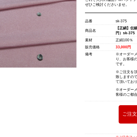
ぜひご検討くださいませ。
品番
sk-375
【正絹】伝統
商品名
円）sk-375
素材
正絹100％
販売価格
33,000円
備考
※オーダー
り、お客様
です。
※ご注文を頂
致しますので
て頂いてお
※オーダー
客様のご都
※ご注文フォ