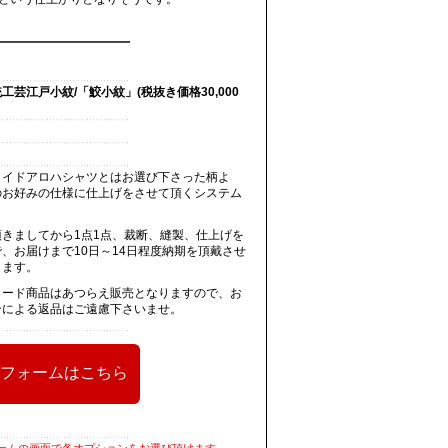
工芸江戸小紋/「鮫小紋」(税抜き価格30,000
メイドアロハシャツとはお選び下さった柄よ
のお好みの仕様に仕上げをさせて頂くシステム
きましてから1点1点、裁断、縫製、仕上げを
、お届けまで10日～14日程度納期を頂戴させ
ります。
メード商品はあつらえ販売となりますので、お
合による返品はご遠慮下さいませ。
ームの画面で各オプションをお選び頂けます。