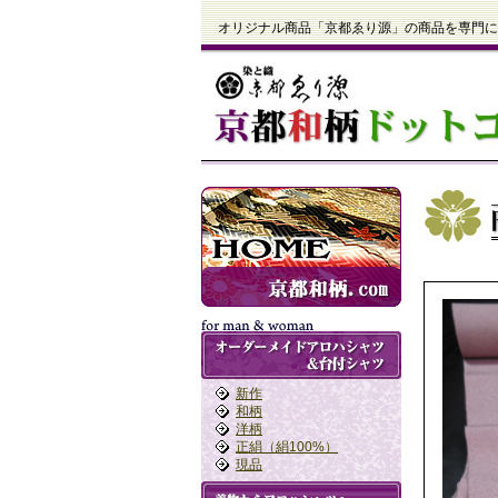
オリジナル商品「京都ゑり源」の商品を専門に
新作
和柄
洋柄
正絹（絹100%）
現品