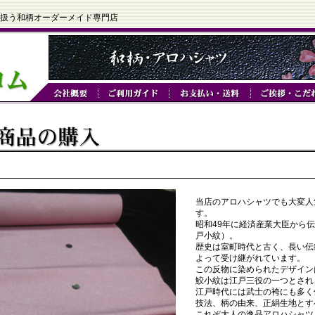
扱う和柄オーダーメイド専門店
当店のアロハシャツでも大変人
す。
昭和49年に経済産業大臣から
戸小紋）。
歴史は室町時代と古く、長い伝
よって受け継がれています。
この反物に染められたデザイン
鮫小紋は江戸三役の一つとされ
江戸時代には武士の袴にも多く
技法、柄の由来、正絹生地とす
これぞ大人の逸品アロハシャツ