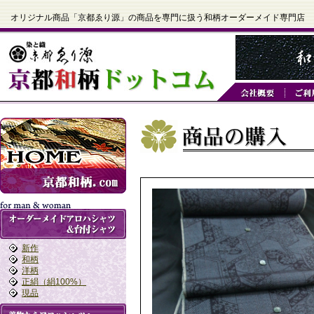
オリジナル商品「京都ゑり源」の商品を専門に扱う和柄オーダーメイド専門店
新作
和柄
洋柄
正絹（絹100%）
現品