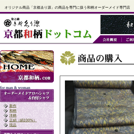
オリジナル商品「京都ゑり源」の商品を専門に扱う和柄オーダーメイド専門店
新作
和柄
洋柄
正絹（絹100%）
現品