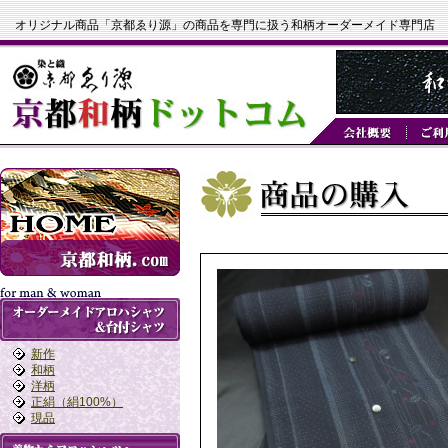
オリジナル商品「京都ゑり源」の商品を専門に扱う和柄オーダーメイド専門店
新作
和柄
洋柄
正絹（絹100%）
現品