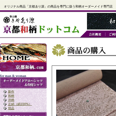
オリジナル商品「京都ゑり源」の商品を専門に扱う和柄オーダーメイド専門店
新作
和柄
洋柄
正絹（絹100%）
現品